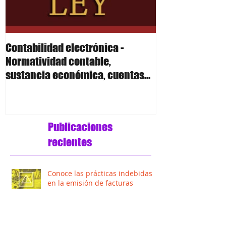
Contabilidad electrónica -
Contabilidad el
Normatividad contable,
Polizas
sustancia económica, cuentas
de orden y anexo 24 R
Publicaciones
recientes
Conoce las prácticas indebidas
en la emisión de facturas