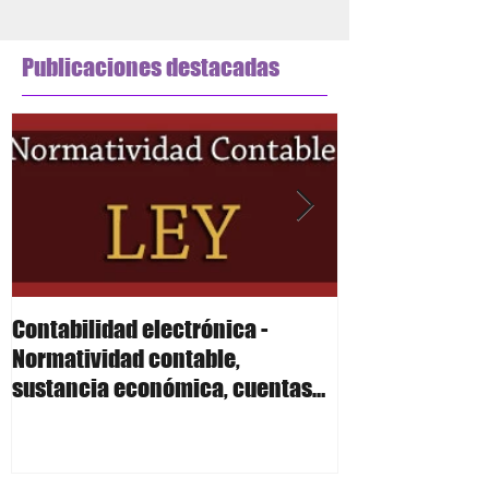
Publicaciones destacadas
Contabilidad electrónica -
Contabilidad el
Normatividad contable,
Polizas
sustancia económica, cuentas
de orden y anexo 24 R