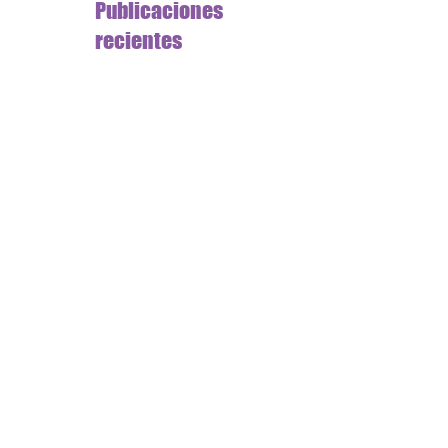
Publicaciones
recientes
Conoce las prácticas indebidas
en la emisión de facturas
¿Si soy contribuyente obligado a llevar
controles volumétricos, debo presentar la
“solicitud de vali
Solicitud de validación y opinión técnica