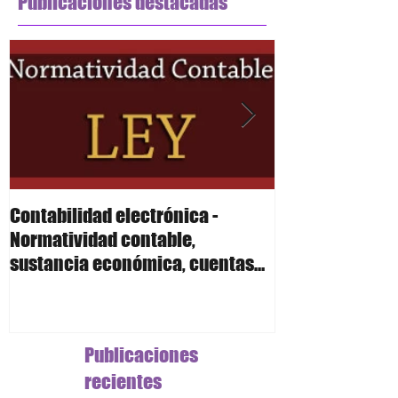
Publicaciones destacadas
Contabilidad electrónica -
Contabilidad el
Normatividad contable,
Polizas
sustancia económica, cuentas
de orden y anexo 24 R