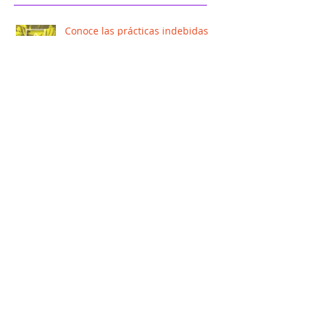
Publicaciones
recientes
Conoce las prácticas indebidas
en la emisión de facturas
¿Si soy contribuyente obligado a llevar
controles volumétricos, debo presentar la
“solicitud de vali
Solicitud de validación y opinión técnica