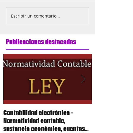
Escribir un comentario...
Publicaciones destacadas
Contabilidad electrónica -
Contabilidad el
Normatividad contable,
Polizas
sustancia económica, cuentas