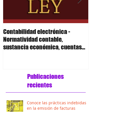
Contabilidad electrónica -
Contabilidad el
Normatividad contable,
Polizas
sustancia económica, cuentas
de orden y anexo 24 R
Publicaciones
recientes
Conoce las prácticas indebidas
en la emisión de facturas