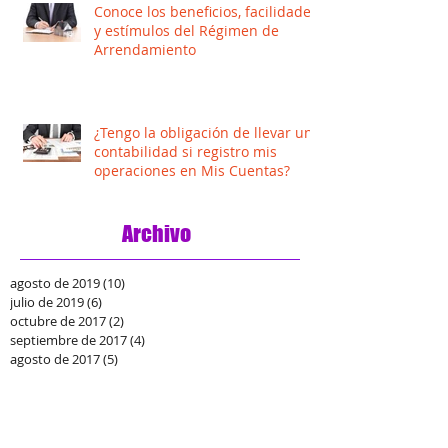
Conoce los beneficios, facilidades
y estímulos del Régimen de
Arrendamiento
¿Tengo la obligación de llevar una
contabilidad si registro mis
operaciones en Mis Cuentas?
Archivo
agosto de 2019
(10)
10 entradas
julio de 2019
(6)
6 entradas
octubre de 2017
(2)
2 entradas
septiembre de 2017
(4)
4 entradas
agosto de 2017
(5)
5 entradas
julio de 2017
(4)
4 entradas
junio de 2017
(5)
5 entradas
abril de 2016
(14)
14 entradas
junio de 2015
(2)
2 entradas