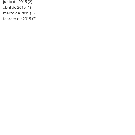
junio de 2015
(2)
2 entradas
abril de 2015
(1)
1 entrada
marzo de 2015
(5)
5 entradas
febrero de 2015
(2)
2 entradas
enero de 2015
(9)
9 entradas
diciembre de 2014
(13)
13 entradas
noviembre de 2014
(5)
5 entradas
mayo de 2014
(2)
2 entradas
Buscar por etiquetas
Normatividad contable
Papeles de trabajo
Polizas
Pólizas y auxiliares
RIF
RMF
Reformas a la Miscelanea fiscal
actividad empresarial
antici´pos
arrendamiento
automoviles
aviso de compensacion
balanzas
catalogo de cuentas
catalogos
cdmx
complemento de recepcion de pagos
contabiidad
contabilidad
contabilidad electronica
contraseña
declaracion anual
deducciones
distrito federal
e firma
efirma