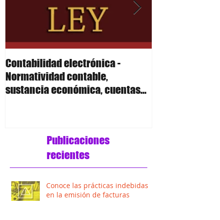
Contabilidad electrónica -
Contabilidad el
Normatividad contable,
Polizas
sustancia económica, cuentas
de orden y anexo 24 R
Publicaciones
recientes
Conoce las prácticas indebidas
en la emisión de facturas