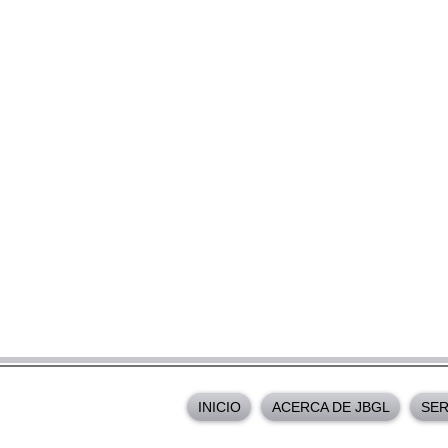
INICIO
ACERCA DE JBGL
SER