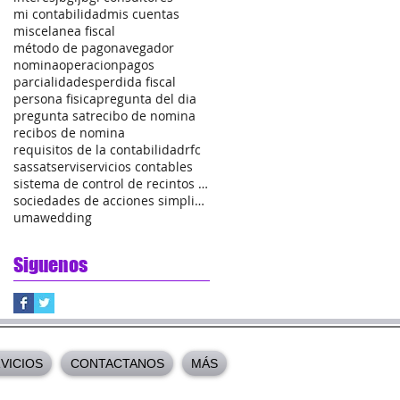
mi contabilidad
mis cuentas
miscelanea fiscal
método de pago
navegador
nomina
operacion
pagos
parcialidades
perdida fiscal
persona fisica
pregunta del dia
pregunta sat
recibo de nomina
recibos de nomina
requisitos de la contabilidad
rfc
sas
sat
servi
servicios contables
sistema de control de recintos fiscalizados
sociedades de acciones simplificadas
uma
wedding
Siguenos
VICIOS
CONTACTANOS
MÁS