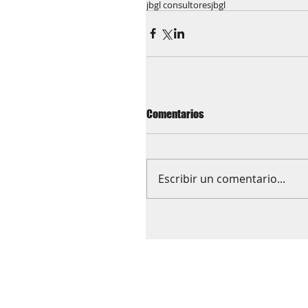
jbgl consultores
jbgl
Comentarios
Escribir un comentario...