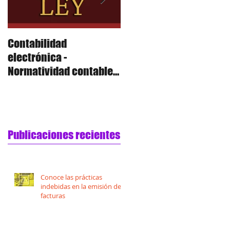
Contabilidad
Contabilidad
electrónica -
electrónica - Polizas
Normatividad contable,
sustancia económica,
cuentas de orden y
anexo 24 R
Publicaciones recientes
Conoce las prácticas
indebidas en la emisión de
facturas