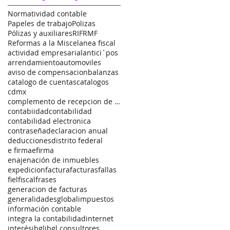
Normatividad contable
Papeles de trabajo
Polizas
Pólizas y auxiliares
RIF
RMF
Reformas a la Miscelanea fiscal
actividad empresarial
antici´pos
arrendamiento
automoviles
aviso de compensacion
balanzas
catalogo de cuentas
catalogos
cdmx
complemento de recepcion de pagos
contabiidad
contabilidad
contabilidad electronica
contraseña
declaracion anual
deducciones
distrito federal
e firma
efirma
enajenación de inmuebles
expedicion
factura
facturas
fallas
fiel
fiscal
frases
generacion de facturas
generalidades
global
impuestos
información contable
integra la contabilidad
internet
interés
jbgl
jbgl consultores