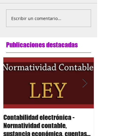
Escribir un comentario...
Publicaciones destacadas
Contabilidad electrónica -
Contabilidad el
Normatividad contable,
Polizas
sustancia económica, cuentas