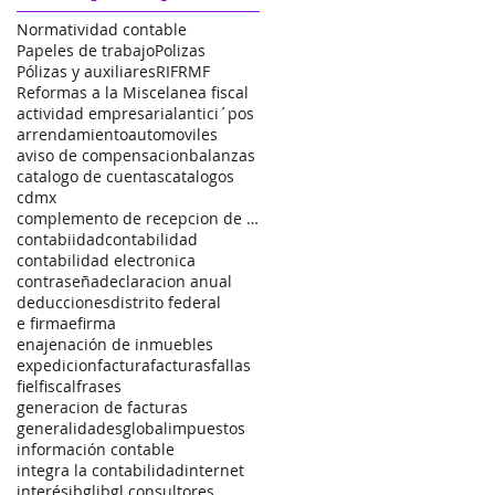
Normatividad contable
Papeles de trabajo
Polizas
Pólizas y auxiliares
RIF
RMF
Reformas a la Miscelanea fiscal
actividad empresarial
antici´pos
arrendamiento
automoviles
aviso de compensacion
balanzas
catalogo de cuentas
catalogos
cdmx
complemento de recepcion de pagos
contabiidad
contabilidad
contabilidad electronica
contraseña
declaracion anual
deducciones
distrito federal
e firma
efirma
enajenación de inmuebles
expedicion
factura
facturas
fallas
fiel
fiscal
frases
generacion de facturas
generalidades
global
impuestos
información contable
integra la contabilidad
internet
interés
jbgl
jbgl consultores