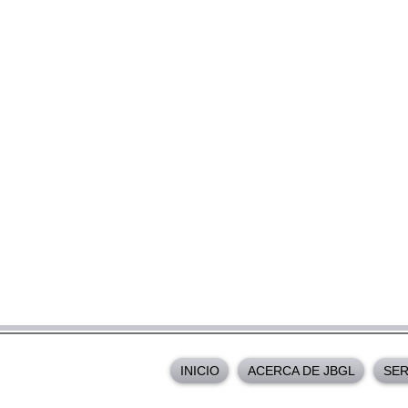
INICIO
ACERCA DE JBGL
SER