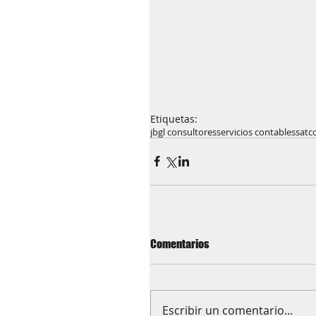
Etiquetas:
jbgl consultores
servicios contables
sat
c
Comentarios
Escribir un comentario...