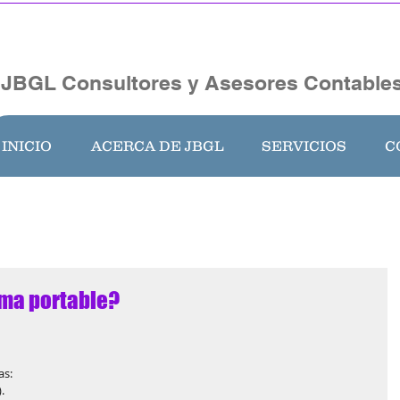
JBGL Consultores y Asesores Contables
INICIO
ACERCA DE JBGL
SERVICIOS
C
rma portable?
as:
.