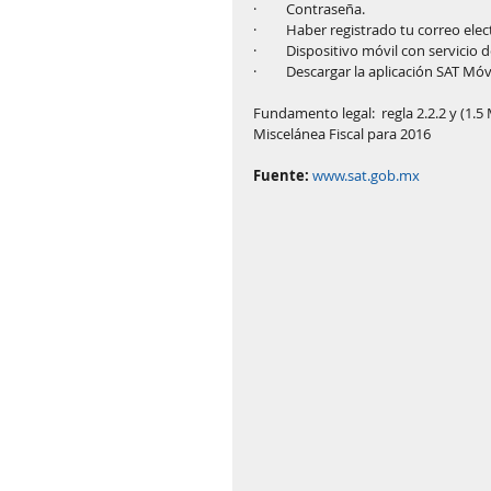
·         Contraseña.
·         Haber registrado tu correo el
·         Dispositivo móvil con servicio 
·         Descargar la aplicación SAT M
Fundamento legal:  regla 2.2.2 y (1.5
Miscelánea Fiscal para 2016
Fuente:
www.sat.gob.mx