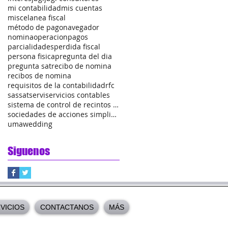
mi contabilidad
mis cuentas
miscelanea fiscal
método de pago
navegador
nomina
operacion
pagos
parcialidades
perdida fiscal
persona fisica
pregunta del dia
pregunta sat
recibo de nomina
recibos de nomina
requisitos de la contabilidad
rfc
sas
sat
servi
servicios contables
sistema de control de recintos fiscalizados
sociedades de acciones simplificadas
uma
wedding
Siguenos
VICIOS
CONTACTANOS
MÁS