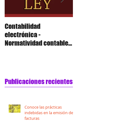
Contabilidad
Contabilidad
electrónica -
electrónica - Polizas
Normatividad contable,
sustancia económica,
cuentas de orden y
anexo 24 R
Publicaciones recientes
Conoce las prácticas
indebidas en la emisión de
facturas