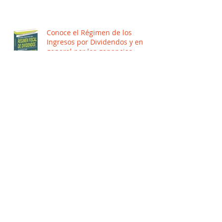
Conoce el Régimen de los
Ingresos por Dividendos y en
general por las ganancias
distribuidas por Per
Si ya cuento con RFC, ¿tengo que
volver a inscribirme a través de
mi organización o asociación?
Conoce los beneficios, facilidades
y estímulos del Régimen de
Arrendamiento